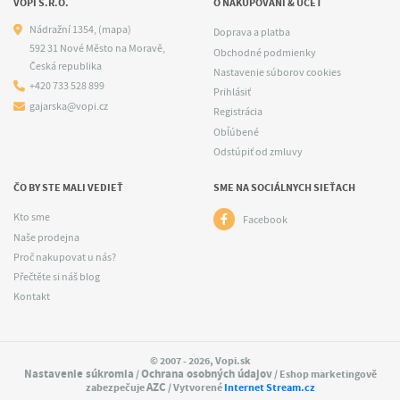
VOPI S.R.O.
O NAKUPOVANÍ & ÚČET
Nádražní 1354,
(mapa)
Doprava a platba
592 31 Nové Město na Moravě,
Obchodné podmienky
Česká republika
Nastavenie súborov cookies
+420 733 528 899
Prihlásiť
gajarska@vopi.cz
Registrácia
Obľúbené
Odstúpiť od zmluvy
ČO BY STE MALI VEDIEŤ
SME NA SOCIÁLNYCH SIEŤACH
Kto sme
Facebook
Naše prodejna
Proč nakupovat u nás?
Přečtěte si náš blog
Kontakt
© 2007 - 2026, Vopi.sk
Nastavenie súkromia
Ochrana osobných údajov
/
/ Eshop marketingově
AZC
zabezpečuje
/ Vytvorené
Internet Stream.cz