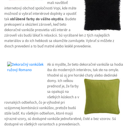
mali navštíviť
internetový obchod spoločnosti Vopi, kde máte
možnosť si vybrať interiérové doplnky a vpustiť
tak
obľúbené farby do vášho obydlia
. Budete
prekvapení a okúzlení zároveň, keď tieto
dekoračné vankúše presvietia váš interiér a
zároveň vás budú lákať k relaxácii. Sú vyrábané len z tých najlepších
materiálov a do ich hebkosti sa okamžite zamilujete. Vybrať si môžete z
dvoch prevedení a to buď matné alebo lesklé prevedenie.
Ak si myslíte, že tieto dekoračné vankúše sa hodia
iba do moderných interiérov, tak ste na omyle.
Vhodné sú aj pre horské chaty alebo dedinské
domy.
Ich veľkou
prednosť je, že farby
sa opakujú na
všetkých kúskoch a v
rovnakých odtieňoch, čo je výhodné pri
vzájomnej kombinácii vankúšov, pretože budú
stále ladiť. Ku všetkým odtieňom, ktoré majú
výrazné vzory, sú dostupné vankúše jednofarebné, čisté a bez vzorov. Sú
dostupné vo všetkých variantoch a prevedeniach.