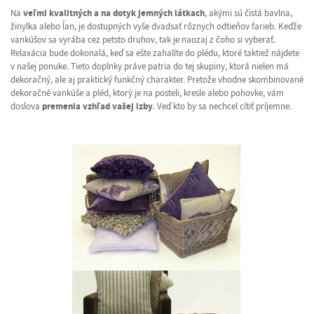
Na
veľmi kvalitných a na dotyk jemných látkach
, akými sú čistá bavlna,
žinylka alebo ľan, je dostupných vyše dvadsať rôznych odtieňov farieb. Keďže
vankúšov sa vyrába cez petsto druhov, tak je naozaj z čoho si vyberať.
Relaxácia bude dokonalá, keď sa ešte zahalíte do plédu, ktoré taktiež nájdete
v našej ponuke. Tieto doplnky práve patria do tej skupiny, ktorá nielen má
dekoračný, ale aj praktický funkčný charakter. Pretože vhodne skombinované
dekoračné vankúše a pléd, ktorý je na posteli, kresle alebo pohovke, vám
doslova
premenia vzhľad vašej izby
. Veď kto by sa nechcel cítiť príjemne.