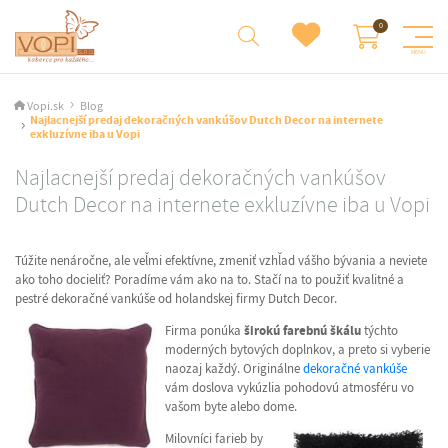
Vopi.sk
Blog
Najlacnejší predaj dekoračných vankúšov Dutch Decor na internete
exkluzívne iba u Vopi
Najlacnejší predaj dekoračných vankúšov
Dutch Decor na internete exkluzívne iba u Vopi
Túžite nenáročne, ale veľmi efektívne, zmeniť vzhľad vášho bývania a neviete
ako toho docieliť? Poradíme vám ako na to. Stačí na to použiť kvalitné a
pestré dekoračné vankúše od holandskej firmy Dutch Decor.
Firma ponúka
širokú farebnú škálu
týchto
moderných bytových doplnkov, a preto si vyberie
naozaj každý. Originálne
dekoračné vankúše
vám doslova vykúzlia pohodovú atmosféru vo
vašom byte alebo dome.
Milovníci farieb by