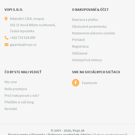
VOPI S.R.O.
O NAKUPOVANÍ & ÚČET
Nádražní 1354,
(mapa)
Doprava a platba
592 31 Nové Město na Moravě,
Obchodné podmienky
Česká republika
Nastavenie súborov cookies
+420 733 528 899
Prihlásiť
gajarska@vopi.cz
Registrácia
Obľúbené
Odstúpiť od zmluvy
ČO BY STE MALI VEDIEŤ
SME NA SOCIÁLNYCH SIEŤACH
Kto sme
Facebook
Naše prodejna
Proč nakupovat u nás?
Přečtěte si náš blog
Kontakt
© 2007 - 2026, Vopi.sk
Nastavenie súkromia
Ochrana osobných údajov