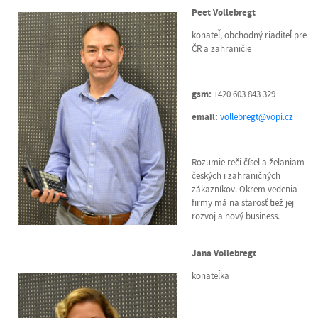
Peet Vollebregt
konateľ, obchodný riaditeľ pre
ČR a zahraničie
gsm:
+420 603 843 329
email:
vollebregt@vopi.cz
Rozumie reči čísel a želaniam
českých i zahraničných
zákazníkov. Okrem vedenia
firmy má na starosť tiež jej
rozvoj a nový business.
Jana Vollebregt
konateľka