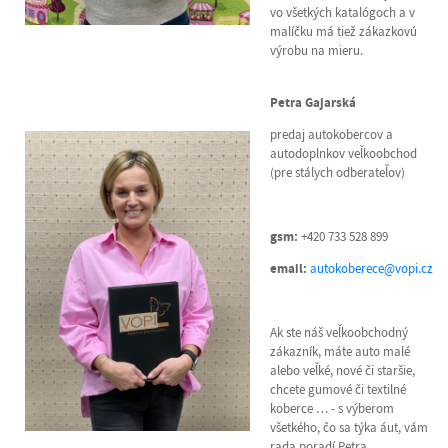
vo všetkých katalógoch a v
malíčku má tiež zákazkovú
výrobu na mieru.
Petra Gajarská
predaj autokobercov a
autodoplnkov veľkoobchod
(pre stálych odberateľov)
gsm:
+420 733 528 899
email:
autokoberece@vopi.cz
Ak ste náš veľkoobchodný
zákazník, máte auto malé
alebo veľké, nové či staršie,
chcete gumové či textilné
koberce … - s výberom
všetkého, čo sa týka áut, vám
rada poradí Petra.