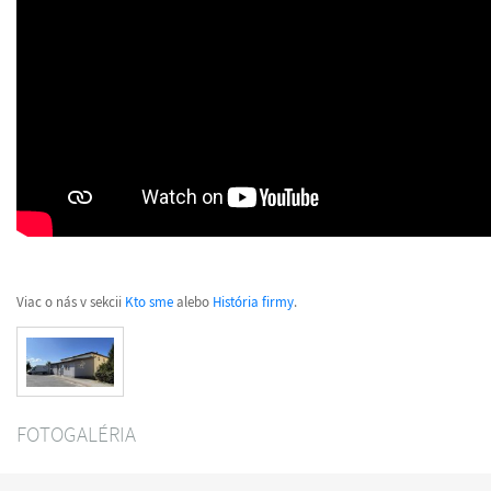
Viac o nás v sekcii
Kto sme
alebo
História firmy
.
FOTOGALÉRIA