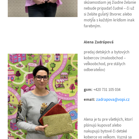
skúsenostiam jej žiadne želanie
nebude pripadať čudné – či už
si želáte guľatý štvorec alebo
motýľa s každým krídlom inak
farebným.
Alena Zadrápová
predaj detských a bytových
kobercov (maloobchod –
veľkoobchod, pre stálych
odberateľov)
gsm:
+420 731 105 034
email:
zadrapova@vopi.cz
Alena je tu pre všetkých, ktorí
plánujú kupovať alebo
nakupujú bytové či detské
koberce vo veľkom. Vyzná sa