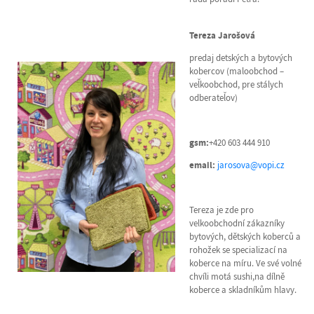
Tereza Jarošová
predaj detských a bytových
kobercov (maloobchod –
veľkoobchod, pre stálych
odberateľov)
gsm:
+420 603 444 910
email:
jarosova@vopi.cz
Tereza je zde pro
velkoobchodní zákazníky
bytových, dětských koberců a
rohožek se specializací na
koberce na míru. Ve své volné
chvíli motá sushi,na dílně
koberce a skladníkům hlavy.