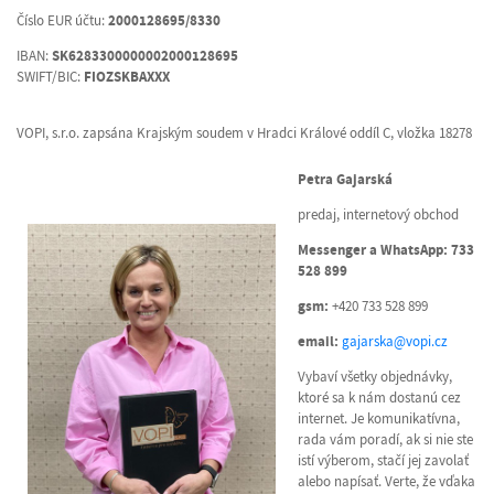
Číslo EUR účtu:
2000128695/8330
IBAN:
SK6283300000002000128695
SWIFT/BIC:
FIOZSKBAXXX
VOPI, s.r.o. zapsána Krajským soudem v Hradci Králové oddíl C, vložka 18278
Petra Gajarská
predaj, internetový obchod
Messenger a WhatsApp: 733
528 899
gsm:
+420 733 528 899
email:
gajarska@vopi.cz
Vybaví všetky objednávky,
ktoré sa k nám dostanú cez
internet. Je komunikatívna,
rada vám poradí, ak si nie ste
istí výberom, stačí jej zavolať
alebo napísať. Verte, že vďaka