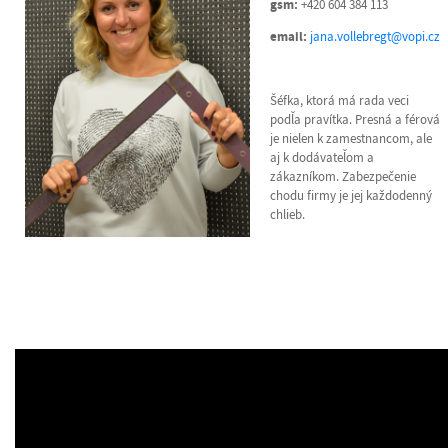
gsm:
+420 604 384 113
email:
jana.vollebregt@vopi.cz
Šéfka, ktorá má rada veci
podľa pravítka. Presná a férová
je nielen k zamestnancom, ale
aj k dodávateľom a
zákazníkom. Zabezpečenie
chodu firmy je jej každodenný
chlieb.