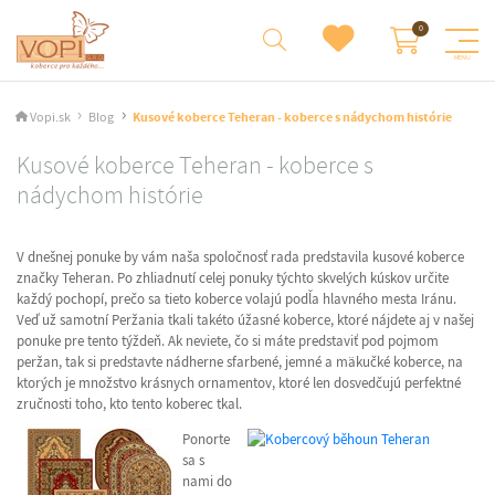
Vopi.sk
Blog
Kusové koberce Teheran - koberce s nádychom histórie
Kusové koberce Teheran - koberce s
nádychom histórie
V dnešnej ponuke by vám naša spoločnosť rada predstavila kusové koberce
značky Teheran. Po zhliadnutí celej ponuky týchto skvelých kúskov určite
každý pochopí, prečo sa tieto koberce volajú podľa hlavného mesta Iránu.
Veď už samotní Peržania tkali takéto úžasné koberce, ktoré nájdete aj v našej
ponuke pre tento týždeň. Ak neviete, čo si máte predstaviť pod pojmom
peržan, tak si predstavte nádherne sfarbené, jemné a mäkučké koberce, na
ktorých je množstvo krásnych ornamentov, ktoré len dosvedčujú perfektné
zručnosti toho, kto tento koberec tkal.
Ponorte
sa s
nami do