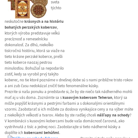
sveta
týchto
neskutočne
krásnych a na históriu
bohatých perzských kobercov
,
ktorých výroba predstavuje veľkú
precíznosť a remeselnícku
dokonalosť. Za dlhú, niekoľko
tisícročnú históriu, ktorá sa viaže na
tieto krásne perzské koberce, prešli
tieto koberce naozaj pestrou
minulosťou. Bohužiaľ sa nepodarilo
zistiť, kedy sa vyrobil prvý takýto
koberec, no tie ktoré poznáme v dnešnej dobe sú s nami približne tristo rokov
a ani zub času nedokázal zničiť tieto fenomenálne kúsky.
Prezrite si našu ponuku a predstavte si, že by ste niečo tak nádherného mohli
mať aj u vás doma. Zoznámte sa s
kusovým kobercom Teheran
, ktorý sa
môže popýšiť krásnymi a pestrými farbami a s dokonalými orientálnymi
vzormi. Zaobstarať si ich môžete za doslova vynikajúce ceny a na výber máte
z niekoľkých veľkostí a tvarov. Alebo by ste radšej chceli
nášľapy na schody
?
V kombinácii s kusovými kobercami bude vaša domácnosť čarovná, ako
vystrihnutá z tisíc a jednej noci. Zaobstarajte si tieto nádherné kúsky a
doplňte ich
kobercami behúňmi
.