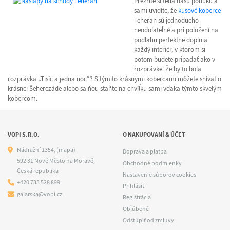
Prezrite si teda našu ponuku a
sami uvidíte, že
kusové koberce
Teheran sú jednoducho
neodolateľné a pri položení na
podlahu perfektne doplnia
každý interiér, v ktorom si
potom budete pripadať ako v
rozprávke. Že by to bola
rozprávka „Tisíc a jedna noc“? S týmito krásnymi kobercami môžete snívať o
krásnej Šeherezáde alebo sa ňou staňte na chvíľku sami vďaka týmto skvelým
kobercom.
VOPI S.R.O.
O NAKUPOVANÍ & ÚČET
Nádražní 1354,
(mapa)
Doprava a platba
592 31 Nové Město na Moravě,
Obchodné podmienky
Česká republika
Nastavenie súborov cookies
+420 733 528 899
Prihlásiť
gajarska@vopi.cz
Registrácia
Obľúbené
Odstúpiť od zmluvy