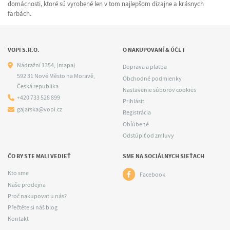
domácnosti, ktoré sú vyrobené len v tom najlepšom dizajne a krásnych
farbách.
VOPI S.R.O.
O NAKUPOVANÍ & ÚČET
Nádražní 1354,
(mapa)
Doprava a platba
592 31 Nové Město na Moravě,
Obchodné podmienky
Česká republika
Nastavenie súborov cookies
+420 733 528 899
Prihlásiť
gajarska@vopi.cz
Registrácia
Obľúbené
Odstúpiť od zmluvy
ČO BY STE MALI VEDIEŤ
SME NA SOCIÁLNYCH SIEŤACH
Kto sme
Facebook
Naše prodejna
Proč nakupovat u nás?
Přečtěte si náš blog
Kontakt