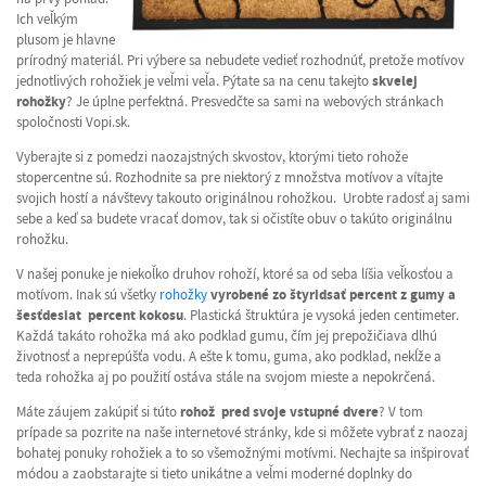
Ich veľkým
plusom je hlavne
prírodný materiál. Pri výbere sa nebudete vedieť rozhodnúť, pretože motívov
jednotlivých rohožiek je veľmi veľa. Pýtate sa na cenu takejto
skvelej
rohožky
? Je úplne perfektná. Presvedčte sa sami na webových stránkach
spoločnosti Vopi.sk.
Vyberajte si z pomedzi naozajstných skvostov, ktorými tieto rohože
stopercentne sú. Rozhodnite sa pre niektorý z množstva motívov a vítajte
svojich hostí a návštevy takouto originálnou rohožkou. Urobte radosť aj sami
sebe a keď sa budete vracať domov, tak si očistíte obuv o takúto originálnu
rohožku.
V našej ponuke je niekoľko druhov rohoží, ktoré sa od seba líšia veľkosťou a
motívom. Inak sú všetky
rohožky
vyrobené zo štyridsať percent z gumy a
šesťdesiat percent kokosu
. Plastická štruktúra je vysoká jeden centimeter.
Každá takáto rohožka má ako podklad gumu, čím jej prepožičiava dlhú
životnosť a neprepúšťa vodu. A ešte k tomu, guma, ako podklad, nekĺže a
teda rohožka aj po použití ostáva stále na svojom mieste a nepokrčená.
Máte záujem zakúpiť si túto
rohož pred svoje vstupné dvere
? V tom
prípade sa pozrite na naše internetové stránky, kde si môžete vybrať z naozaj
bohatej ponuky rohožiek a to so všemožnými motívmi. Nechajte sa inšpirovať
módou a zaobstarajte si tieto unikátne a veľmi moderné doplnky do