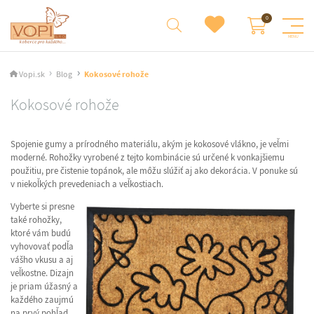
Vopi.sk
Blog
Kokosové rohože
Kokosové rohože
Spojenie gumy a prírodného materiálu, akým je kokosové vlákno, je veľmi
moderné. Rohožky vyrobené z tejto kombinácie sú určené k vonkajšiemu
použitiu, pre čistenie topánok, ale môžu slúžiť aj ako dekorácia. V ponuke sú
v niekoľkých prevedeniach a veľkostiach.
Vyberte si presne
také rohožky,
ktoré vám budú
vyhovovať podľa
vášho vkusu a aj
veľkostne. Dizajn
je priam úžasný a
každého zaujmú
na prvý pohľad.