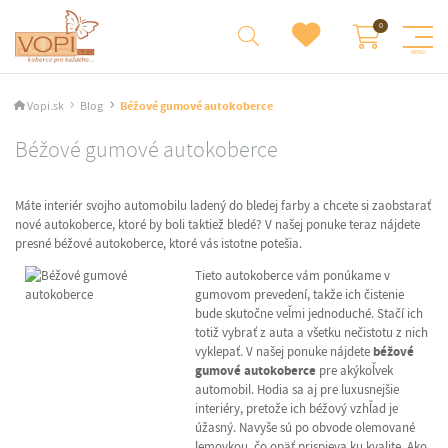
Vopi.sk
Blog
Béžové gumové autokoberce
Béžové gumové autokoberce
Máte interiér svojho automobilu ladený do bledej farby a chcete si zaobstarať
nové autokoberce, ktoré by boli taktiež bledé? V našej ponuke teraz nájdete
presné béžové autokoberce, ktoré vás istotne potešia.
Tieto autokoberce vám ponúkame v
gumovom prevedení, takže ich čistenie
bude skutočne veľmi jednoduché. Stačí ich
totiž vybrať z auta a všetku nečistotu z nich
vyklepať. V našej ponuke nájdete
béžové
gumové autokoberce
pre akýkoľvek
automobil. Hodia sa aj pre luxusnejšie
interiéry, pretože ich béžový vzhľad je
úžasný. Navyše sú po obvode olemované
lemovkou, čo opäť prispieva ku kvalite. Ako