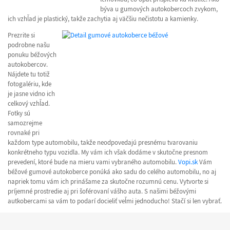
býva u gumových autokobercoch zvykom,
ich vzhľad je plastický, takže zachytia aj väčšiu nečistotu a kamienky.
Prezrite si
podrobne našu
ponuku béžových
autokobercov.
Nájdete tu totiž
fotogalériu, kde
je jasne vidno ich
celkový vzhľad.
Fotky sú
samozrejme
rovnaké pri
každom type automobilu, takže neodpovedajú presnému tvarovaniu
konkrétneho typu vozidla. My vám ich však dodáme v skutočne presnom
prevedení, ktoré bude na mieru vami vybraného automobilu.
Vopi.sk
Vám
béžové gumové autokoberce ponúká ako sadu do celého automobilu, no aj
napriek tomu vám ich prinášame za skutočne rozumnú cenu. Vytvorte si
príjemné prostredie aj pri šoférovaní vášho auta. S našimi béžovými
autkobercami sa vám to podarí docieliť veľmi jednoducho! Stačí si len vybrať.