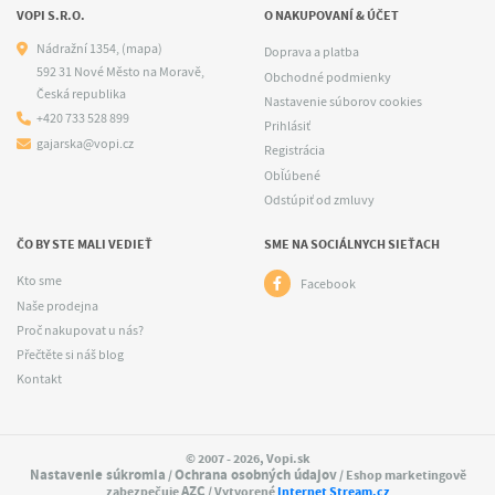
VOPI S.R.O.
O NAKUPOVANÍ & ÚČET
Nádražní 1354,
(mapa)
Doprava a platba
592 31 Nové Město na Moravě,
Obchodné podmienky
Česká republika
Nastavenie súborov cookies
+420 733 528 899
Prihlásiť
gajarska@vopi.cz
Registrácia
Obľúbené
Odstúpiť od zmluvy
ČO BY STE MALI VEDIEŤ
SME NA SOCIÁLNYCH SIEŤACH
Kto sme
Facebook
Naše prodejna
Proč nakupovat u nás?
Přečtěte si náš blog
Kontakt
© 2007 - 2026, Vopi.sk
Nastavenie súkromia
Ochrana osobných údajov
/
/ Eshop marketingově
AZC
zabezpečuje
/ Vytvorené
Internet Stream.cz